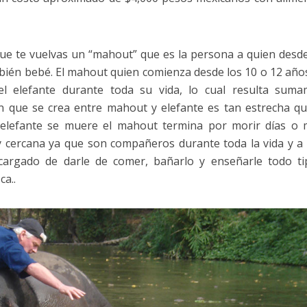
que te vuelvas un “mahout” que es la persona a quien desd
mbién bebé. El mahout quien comienza desde los 10 o 12 año
el elefante durante toda su vida, lo cual resulta sum
ón que se crea entre mahout y elefante es tan estrecha q
 elefante se muere el mahout termina por morir días o
 cercana ya que son compañeros durante toda la vida y a 
cargado de darle de comer, bañarlo y enseñarle todo t
a..