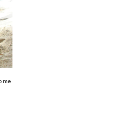
no me
s