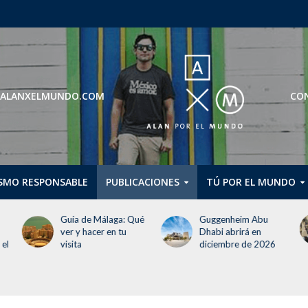
ROS@ALANXELMUNDO.COM
CON
SMO RESPONSABLE
PUBLICACIONES
TÚ POR EL MUNDO
ué
Guggenheim Abu
Guía básica para
Dhabi abrirá en
visitar Croacia
diciembre de 2026