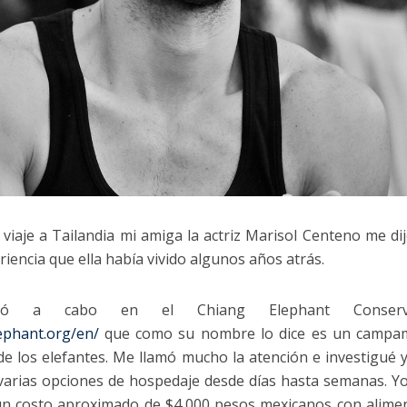
iaje a Tailandia mi amiga la actriz Marisol Centeno me di
iencia que ella había vivido algunos años atrás.
evó a cabo en el Chiang Elephant Conserva
ephant.
org/en/
que como su nombre lo dice es un campa
e los elefantes. Me llamó mucho la atención e investigué y
e varias opciones de hospedaje desde días hasta semanas. Y
un costo aproximado de $4,000 pesos mexicanos con alime