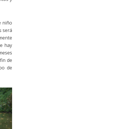
e niño
s será
amente
ue hay
 meses
fin de
ipo de