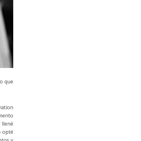
jo que
tion
mento
 llené
o opté
ntos y