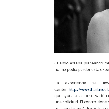
Cuando estaba planeando mi v
no me podía perder esta exper
La experiencia se ll
Center
http://www.thailandel
que ayuda a la conservación d
una solicitud. El centro tien
por quedarme 4 días y tuvo 