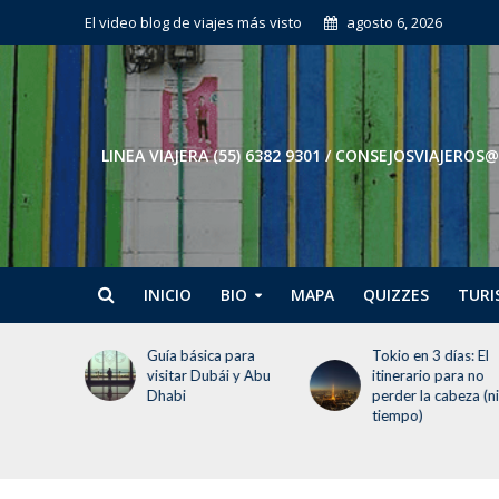
El video blog de viajes más visto
agosto 6, 2026
LINEA VIAJERA (55) 6382 9301 / CONSEJOSVIAJE
INICIO
BIO
MAPA
QUIZZES
TURI
 para
Tokio en 3 días: El
Guía de Málaga: Q
i y Abu
itinerario para no
ver y hacer en tu
perder la cabeza (ni el
visita
tiempo)