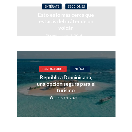
ENTÉRATE
SECCIONES
Esto es lo más cerca que
estarás del cráter de un
volcán
septiembre 8, 2014
CORONAVIRUS
ENTÉRATE
República Dominicana,
una opción segura para el
turismo
junio 10, 2021