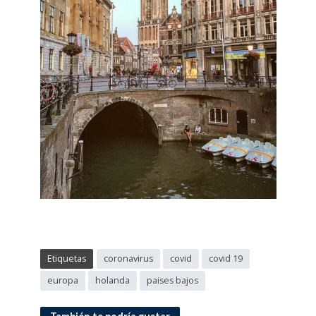
Etiquetas
coronavirus
covid
covid 19
europa
holanda
paises bajos