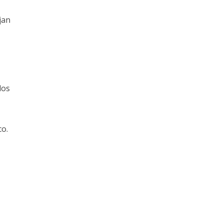
jan
los
co.