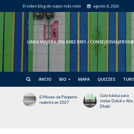
El video blog de viajes más visto
agosto 8, 2026
LINEA VIAJERA (55) 6382 9301 / CONSEJOSVIAJE
INICIO
BIO
MAPA
QUIZZES
TURI
Guía básica para
Tokio en 3 días: El
e Pérgamo
visitar Dubái y Abu
itinerario para no
 2027
Dhabi
perder la cabeza (ni
tiempo)