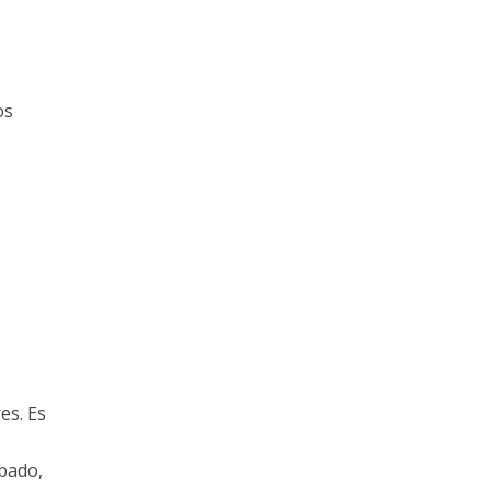
os
es. Es
ábado,