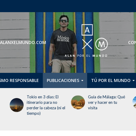
ROS@ALANXELMUNDO.COM
CON
SMO RESPONSABLE
PUBLICACIONES
TÚ POR EL MUNDO
Guía de Málaga: Qué
Guggenheim Abu
ver y hacer en tu
Dhabi abrirá en
 el
visita
diciembre de 2026