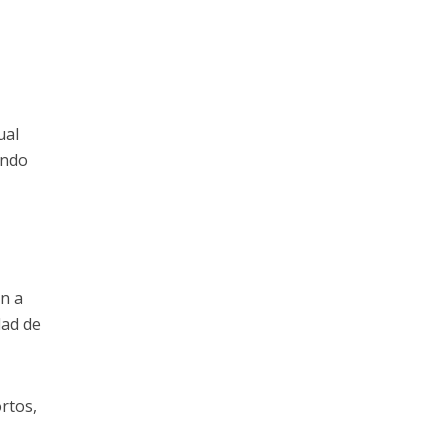
ual
undo
en a
dad de
rtos,