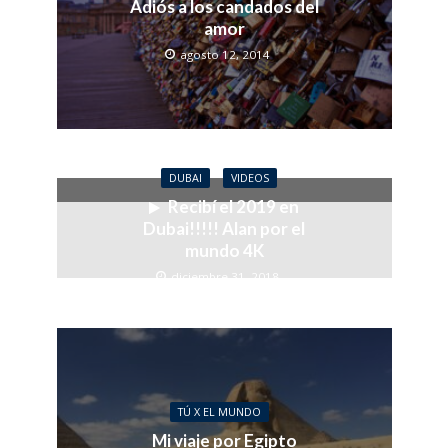
Adiós a los candados del
amor
agosto 12, 2014
DUBAI
VIDEOS
Recibí el 2019 en
Dubai!!!!! Alan por el
mundo 4K
diciembre 31, 2018
TÚ X EL MUNDO
Mi viaje por Egipto