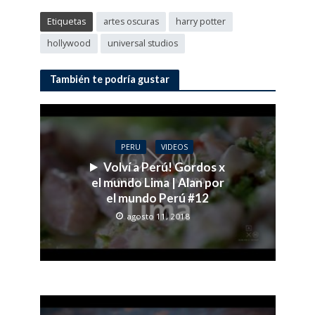
Etiquetas
artes oscuras
harry potter
hollywood
universal studios
También te podría gustar
PERU
VIDEOS
Volví a Perú! Gordos x
el mundo Lima | Alan por
el mundo Perú #12
agosto 11, 2018