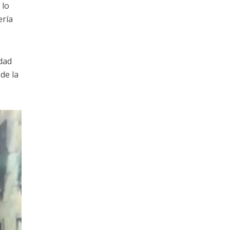
 lo
ería
idad
de la