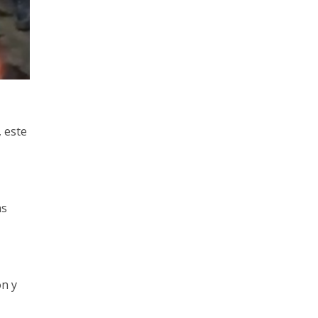
, este
as
ón y