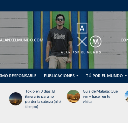
ROS@ALANXELMUNDO.COM
CON
SMO RESPONSABLE
PUBLICACIONES
TÚ POR EL MUNDO
Guía de Málaga: Qué
Guggenheim Abu
ver y hacer en tu
Dhabi abrirá en
 el
visita
diciembre de 2026