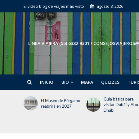
El video blog de viajes más visto
agosto 8, 2026
LINEA VIAJERA (55) 6382 9301 / CONSEJOSVIAJE
INICIO
BIO
MAPA
QUIZZES
TURI
Guía básica para
Tokio en 3 días: El
e Pérgamo
visitar Dubái y Abu
itinerario para no
 2027
Dhabi
perder la cabeza (ni
tiempo)