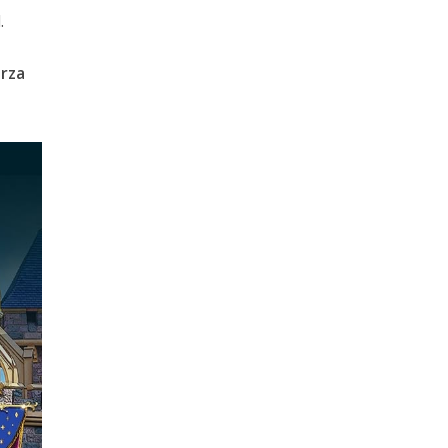
.
erza