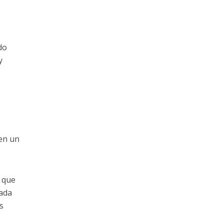
do
y
en un
s que
rada
s