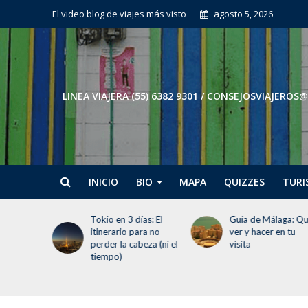
El video blog de viajes más visto
agosto 5, 2026
LINEA VIAJERA (55) 6382 9301 / CONSEJOSVIAJE
INICIO
BIO
MAPA
QUIZZES
TURI
 para
Tokio en 3 días: El
Guía de Málaga: Q
i y Abu
itinerario para no
ver y hacer en tu
perder la cabeza (ni el
visita
tiempo)