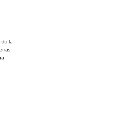
ndo la
lenas
ia