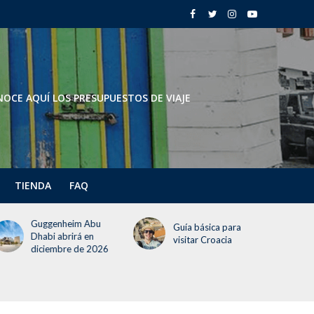
OCE AQUÍ LOS PRESUPUESTOS DE VIAJE
TIENDA
FAQ
ggenheim Abu
Todo lo q
Guía básica para
abi abrirá en
saber del 
visitar Croacia
ciembre de 2026
Globo 202
un día grat