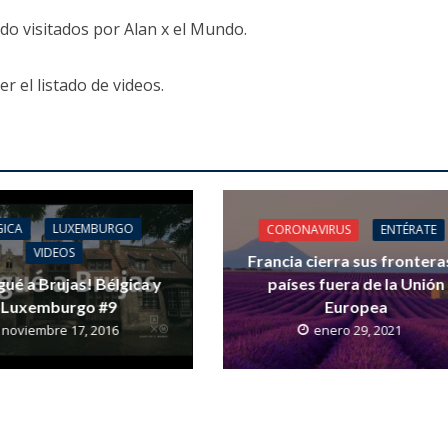
do visitados por Alan x el Mundo.
er el listado de videos.
GICA
LUXEMBURGO
CORONAVIRUS
ENTÉRATE
VIDEOS
Francia cierra sus frontera
gué a Brujas! Bélgica y
países fuera de la Unión
Luxemburgo #9
Europea
noviembre 17, 2016
enero 29, 2021