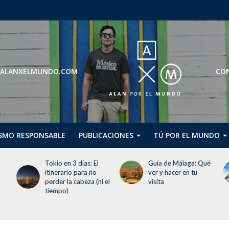
ROS@ALANXELMUNDO.COM
CON
SMO RESPONSABLE
PUBLICACIONES
TÚ POR EL MUNDO
Tokio en 3 días: El
Guía de Málaga: Qué
Gu
itinerario para no
ver y hacer en tu
Dh
perder la cabeza (ni el
visita
di
tiempo)