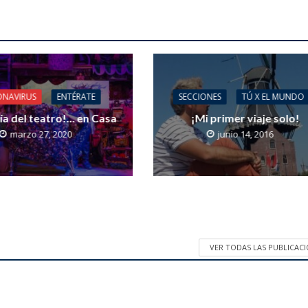
NAVIRUS
ENTÉRATE
SECCIONES
TÚ X EL MUNDO
día del teatro!… en Casa
¡Mi primer viaje solo!
marzo 27, 2020
junio 14, 2016
VER TODAS LAS PUBLICAC