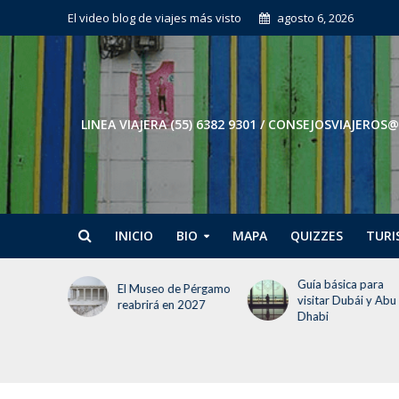
El video blog de viajes más visto
agosto 6, 2026
LINEA VIAJERA (55) 6382 9301 / CONSEJOSVIAJE
INICIO
BIO
MAPA
QUIZZES
TURI
Guía básica para
Tokio en 3 días: El
e Pérgamo
visitar Dubái y Abu
itinerario para no
 2027
Dhabi
perder la cabeza (ni
tiempo)