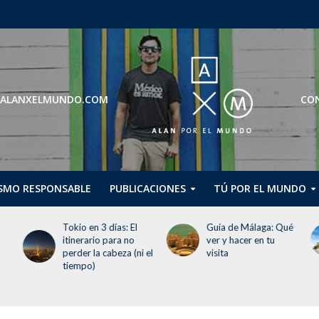
ROS@ALANXELMUNDO.COM
CON
SMO RESPONSABLE
PUBLICACIONES
TÚ POR EL MUNDO
Guía de Málaga: Qué
Guggenheim Abu
ver y hacer en tu
Dhabi abrirá en
 el
visita
diciembre de 2026