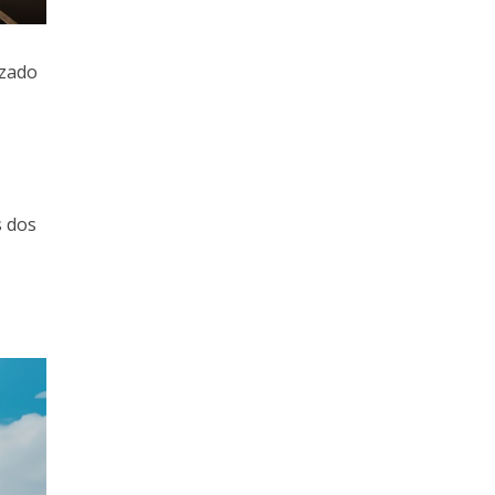
izado
s dos