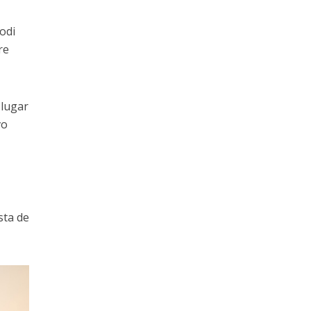
odi
re
 lugar
vo
sta de