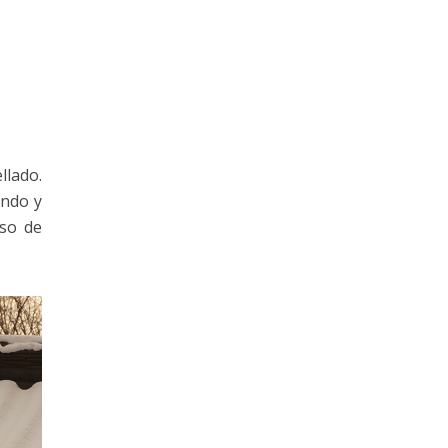
llado.
ando y
eso de