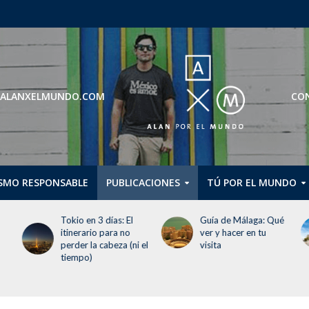
ROS@ALANXELMUNDO.COM
CON
SMO RESPONSABLE
PUBLICACIONES
TÚ POR EL MUNDO
Guía de Málaga: Qué
Guggenheim Abu
ver y hacer en tu
Dhabi abrirá en
 el
visita
diciembre de 2026