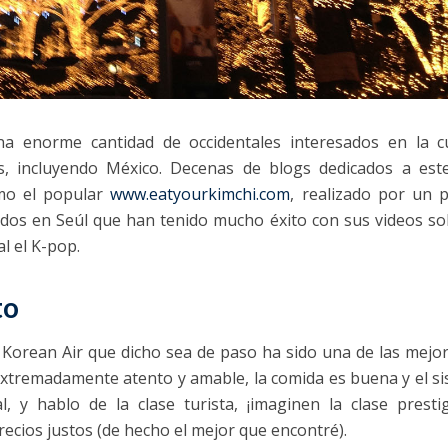
a enorme cantidad de occidentales interesados en la c
s, incluyendo México. Decenas de blogs dedicados a est
omo el popular
www.eatyourkimchi.com
,
realizado por un 
dos en Seúl que han tenido mucho éxito con sus videos so
l el K-pop.
to
a Korean Air que dicho sea de paso ha sido una de las mejo
 extremadamente atento y amable, la comida es buena y el s
, y hablo de la clase turista, ¡imaginen la clase presti
recios justos (de hecho el mejor que encontré).