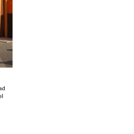
ad
el