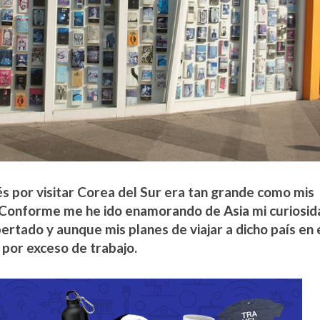
és por visitar Corea del Sur era tan grande como mis
 Conforme me he ido enamorando de Asia mi curiosid
ertado y aunque mis planes de viajar a dicho país en 
 por exceso de trabajo.