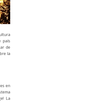
ultura
e país
par de
bre la
res en
istema
ge! La