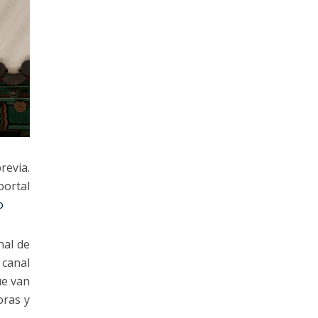
revia.
portal
o
nal de
 canal
ue van
oras y