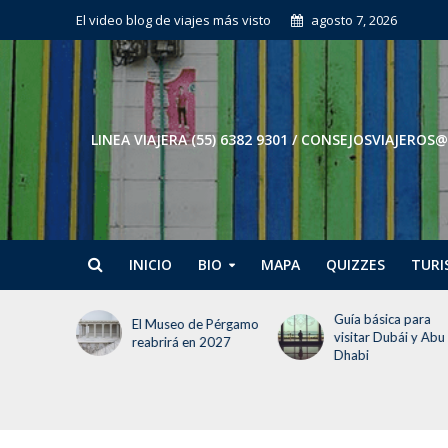
El video blog de viajes más visto
agosto 7, 2026
LINEA VIAJERA (55) 6382 9301 / CONSEJOSVIAJE
INICIO
BIO
MAPA
QUIZZES
TURI
Guía básica para
Tokio en 3 días: El
e Pérgamo
visitar Dubái y Abu
itinerario para no
 2027
Dhabi
perder la cabeza (ni
tiempo)