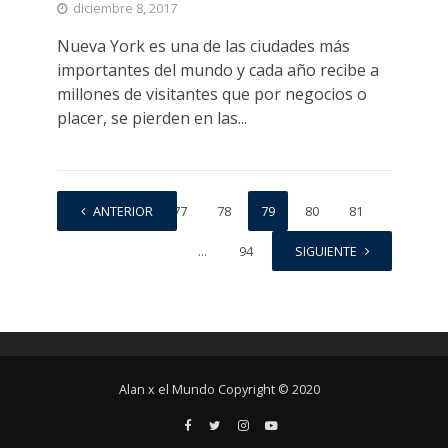
diciembre 8, 2017
Nueva York es una de las ciudades más
importantes del mundo y cada año recibe a
millones de visitantes que por negocios o
placer, se pierden en las...
1
ANTERIOR
…
77
78
79
80
81
…
94
SIGUIENTE
Alan x el Mundo Copyright © 2020