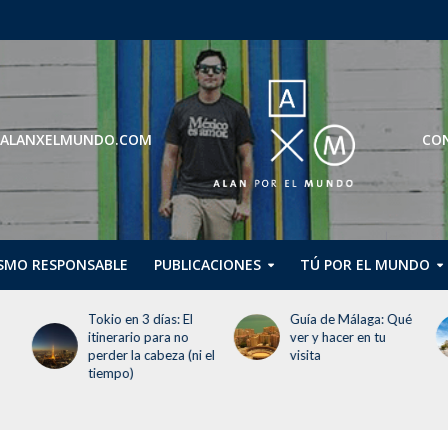
ROS@ALANXELMUNDO.COM
CON
SMO RESPONSABLE
PUBLICACIONES
TÚ POR EL MUNDO
Guía de Málaga: Qué
Guggenheim Abu
ver y hacer en tu
Dhabi abrirá en
 el
visita
diciembre de 2026