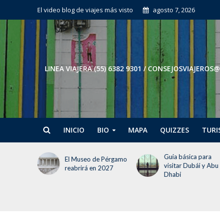
El video blog de viajes más visto
agosto 7, 2026
LINEA VIAJERA (55) 6382 9301 / CONSEJOSVIAJE
INICIO
BIO
MAPA
QUIZZES
TURI
Guía básica para
Tokio en 3 días: El
e Pérgamo
visitar Dubái y Abu
itinerario para no
 2027
Dhabi
perder la cabeza (ni
tiempo)