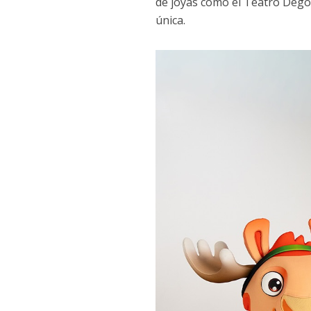
de joyas como el Teatro Degoll
única.