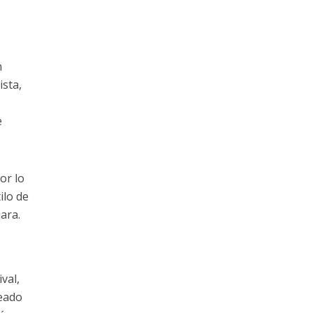
n
ista,
e
or lo
ilo de
jara.
val,
deado