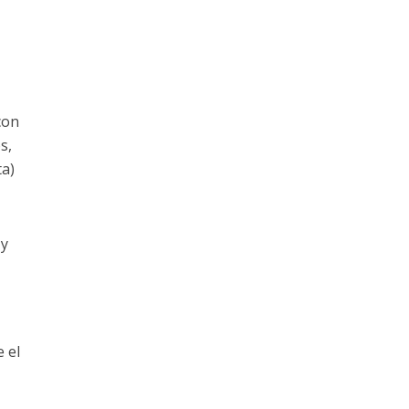
con
s,
ta)
 y
 el
.