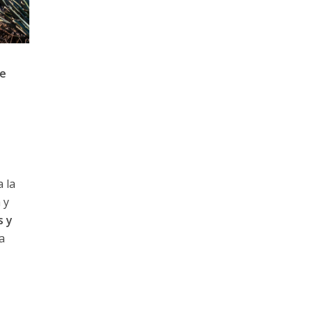
de
 la
 y
s y
a