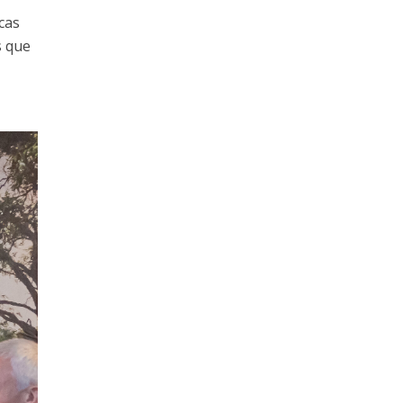
cas
s que