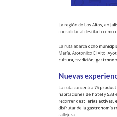
La región de Los Altos, en Jal
consolidar al destilado como u
La ruta abarca
ocho municipi
María, Atotonilco El Alto, Ay
cultura, tradición, gastrono
Nuevas experienci
La ruta concentra
75 product
habitaciones de hotel
y
533 
recorrer
destilerías activas,
disfrutar de la
gastronomía r
callejera.