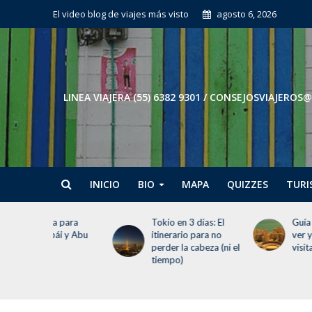
El video blog de viajes más visto
agosto 6, 2026
LINEA VIAJERA (55) 6382 9301 / CONSEJOSVIAJE
INICIO
BIO
MAPA
QUIZZES
TURI
 para
Tokio en 3 días: El
Guía de Málaga: Q
i y Abu
itinerario para no
ver y hacer en tu
perder la cabeza (ni el
visita
tiempo)