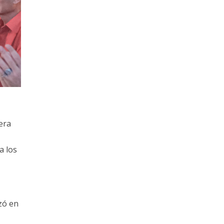
era
a los
zó en
e