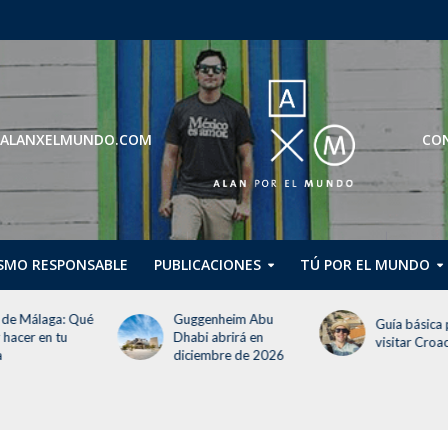
ROS@ALANXELMUNDO.COM
CON
SMO RESPONSABLE
PUBLICACIONES
TÚ POR EL MUNDO
ué
Guggenheim Abu
Guía básica para
Dhabi abrirá en
visitar Croacia
diciembre de 2026