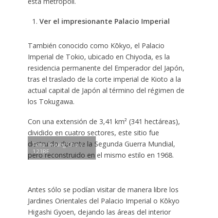
esta metrópoli.
Ver el impresionante Palacio Imperial
También conocido como Kōkyo, el Palacio
Imperial de Tokio, ubicado en Chiyoda, es la
residencia permanente del Emperador del Japón,
tras el traslado de la corte imperial de Kioto a la
actual capital de Japón al término del régimen de
los Tokugawa.
Con una extensión de 3,41 km² (341 hectáreas),
dividido en cuatro sectores, este sitio fue
destruido durante la Segunda Guerra Mundial,
Foto: Insung Choi /
123RF
pero reconstruido en el mismo estilo en 1968.
Antes sólo se podían visitar de manera libre los
Jardines Orientales del Palacio Imperial o Kōkyo
Higashi Gyoen, dejando las áreas del interior