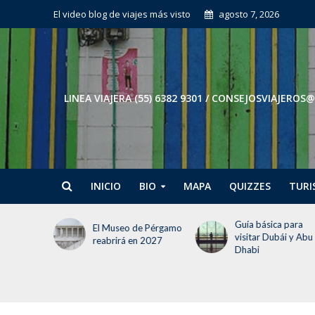
El video blog de viajes más visto
agosto 7, 2026
LINEA VIAJERA (55) 6382 9301 / CONSEJOSVIAJE
INICIO
BIO
MAPA
QUIZZES
TURI
 debes
Guía básica para
El Museo de Pérgamo
jar a
visitar Dubái y Abu
reabrirá en 2027
Dhabi