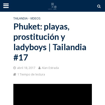
TAILANDIA
•
VIDEOS
Phuket: playas,
prostitución y
ladyboys | Tailandia
#17
abril 18, 2017
Alan Estrada
1 Tiempo de lectura