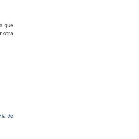
os que
r otra
ría de