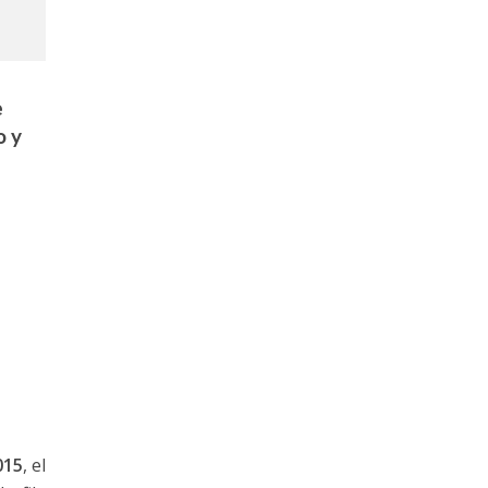
e
o y
015
, el