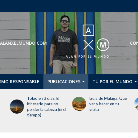
ROS@ALANXELMUNDO.COM
CON
SMO RESPONSABLE
PUBLICACIONES
TÚ POR EL MUNDO
Guía de Málaga: Qué
Guggenheim Abu
ver y hacer en tu
Dhabi abrirá en
 el
visita
diciembre de 2026