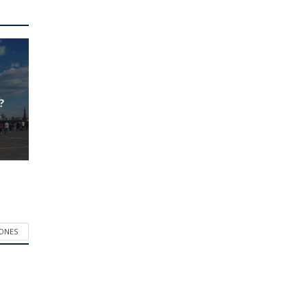
?
IONES