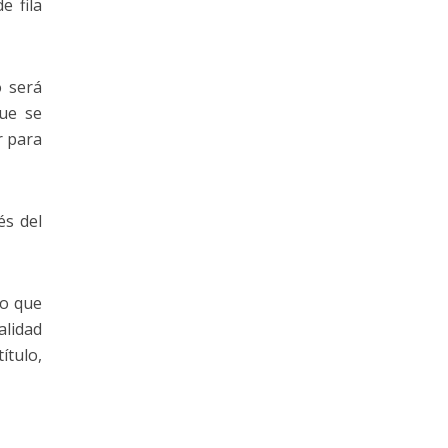
e fila
o será
que se
r para
és del
no que
alidad
ítulo,