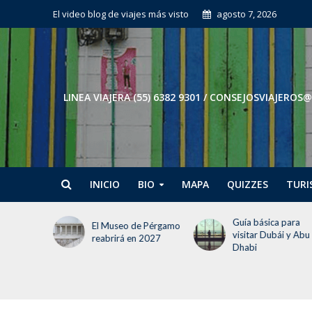
El video blog de viajes más visto
agosto 7, 2026
LINEA VIAJERA (55) 6382 9301 / CONSEJOSVIAJE
INICIO
BIO
MAPA
QUIZZES
TURI
Guía básica para
Tokio en 3 días: El
e Pérgamo
visitar Dubái y Abu
itinerario para no
 2027
Dhabi
perder la cabeza (ni
tiempo)