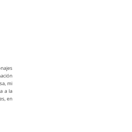
onajes
nación
sa, mi
a a la
es, en