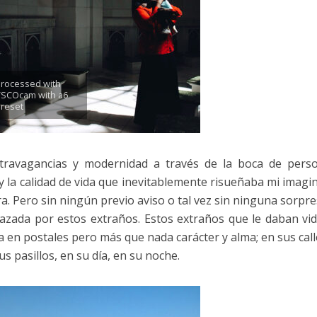
rocessed with
VSCOcam with a6
reset
xtravagancias y modernidad a través de la boca de pers
y la calidad de vida que inevitablemente risueñaba mi imagi
a. Pero sin ningún previo aviso o tal vez sin ninguna sorpre
azada por estos extraños. Estos extraños que le daban vid
a en postales pero más que nada carácter y alma; en sus call
us pasillos, en su día, en su noche.