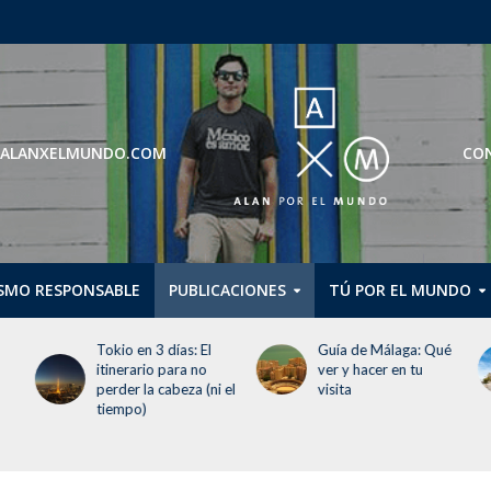
ROS@ALANXELMUNDO.COM
CON
SMO RESPONSABLE
PUBLICACIONES
TÚ POR EL MUNDO
Guía de Málaga: Qué
Guggenheim Abu
ver y hacer en tu
Dhabi abrirá en
 el
visita
diciembre de 2026