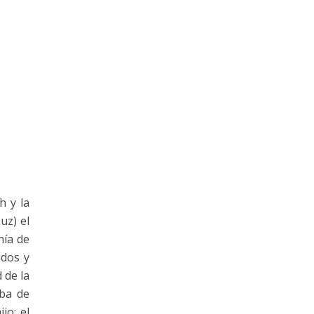
h y la
uz) el
nía de
idos y
 de la
aba de
jo; el