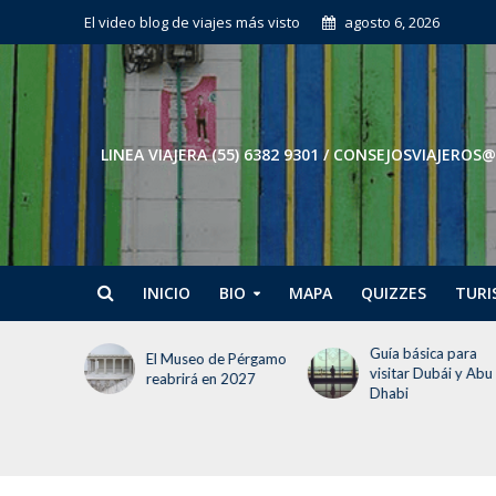
El video blog de viajes más visto
agosto 6, 2026
LINEA VIAJERA (55) 6382 9301 / CONSEJOSVIAJE
INICIO
BIO
MAPA
QUIZZES
TURI
Guía básica para
Tokio en 3 días: El
e Pérgamo
visitar Dubái y Abu
itinerario para no
 2027
Dhabi
perder la cabeza (ni
tiempo)