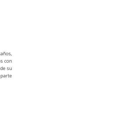
raños,
os con
 de su
 parte