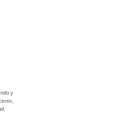
undo y
ceres,
ad.