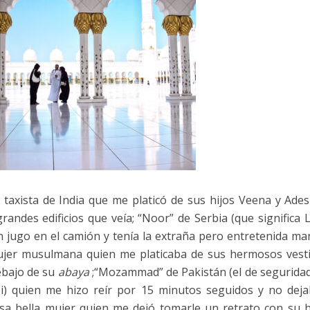
 taxista de India que me platicó de sus hijos Veena y Ades
randes edificios que veía; “Noor” de Serbia (que significa L
n jugo en el camión y tenía la extraña pero entretenida ma
ujer musulmana quien me platicaba de sus hermosos vest
ebajo de su
abaya
;“Mozammad” de Pakistán (el de seguridad
) quien me hizo reír por 15 minutos seguidos y no dej
esa bella mujer quien me dejó tomarle un retrato con su hi