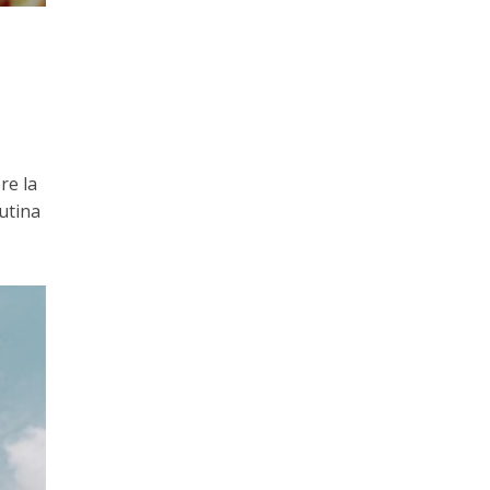
re la
rutina