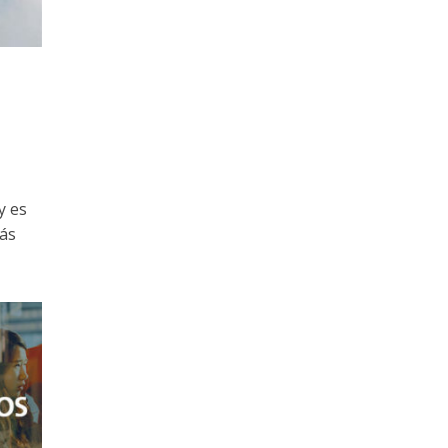
y es
más