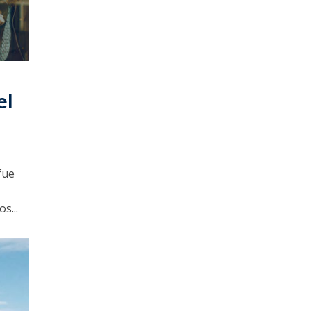
el
fue
s...