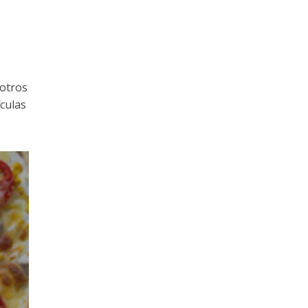
 otros
ículas