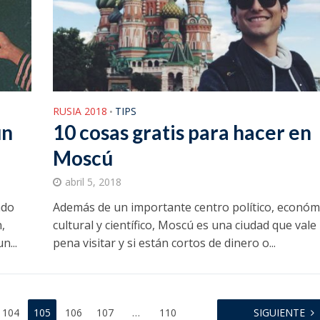
RUSIA 2018
TIPS
•
ún
10 cosas gratis para hacer en
Moscú
abril 5, 2018
ndo
Además de un importante centro político, económ
,
cultural y científico, Moscú es una ciudad que vale 
n...
pena visitar y si están cortos de dinero o...
104
105
106
107
…
110
SIGUIENTE