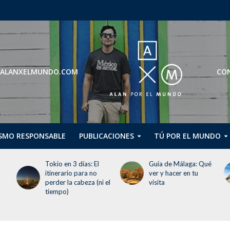
ROS@ALANXELMUNDO.COM
CON
SMO RESPONSABLE
PUBLICACIONES
TÚ POR EL MUNDO
Guía de Málaga: Qué
Guggenheim Abu
ver y hacer en tu
Dhabi abrirá en
 el
visita
diciembre de 2026