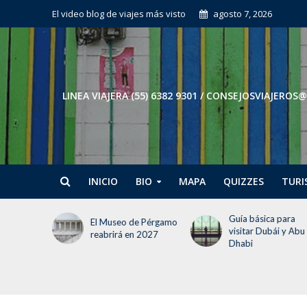
El video blog de viajes más visto
agosto 7, 2026
LINEA VIAJERA (55) 6382 9301 / CONSEJOSVIAJE
INICIO
BIO
MAPA
QUIZZES
TURI
Guía básica para
Tokio en 3 días: El
e Pérgamo
visitar Dubái y Abu
itinerario para no
 2027
Dhabi
perder la cabeza (ni
tiempo)