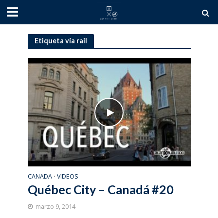
Etiqueta vía rail
CANADA
VIDEOS
•
Québec City – Canadá #20
marzo 9, 2014