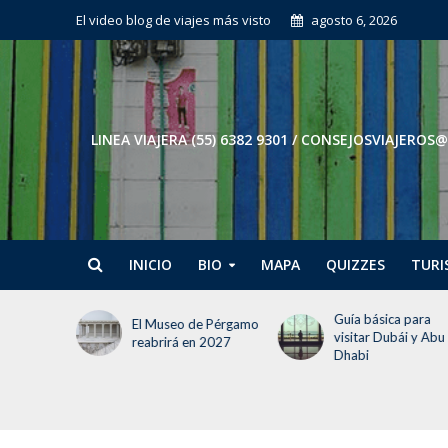
El video blog de viajes más visto
agosto 6, 2026
LINEA VIAJERA (55) 6382 9301 / CONSEJOSVIAJE
INICIO
BIO
MAPA
QUIZZES
TURI
 debes
Guía básica para
El Museo de Pérgamo
jar a
visitar Dubái y Abu
reabrirá en 2027
Dhabi