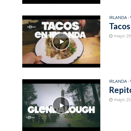
IRLANDA
•
Tacos 
mayo 29
IRLANDA
•
Repit
mayo 25