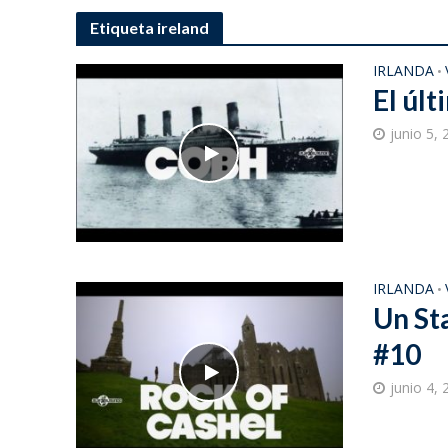
Etiqueta ireland
IRLANDA
•
El úl
junio 5,
IRLANDA
•
Un St
#10
junio 4,