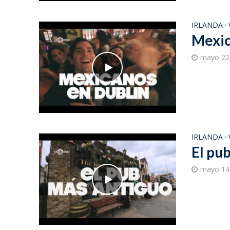
IRLANDA
•
Mexic
mayo 22
IRLANDA
•
El pub
mayo 14