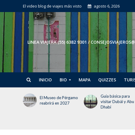
El video blog de viajes más visto
agosto 6, 2026
LINEA VIAJERA (55) 6382 9301 / CONSEJOSVIAJE
INICIO
BIO
MAPA
QUIZZES
TURI
 debes
Guía básica para
El Museo de Pérgamo
jar a
visitar Dubái y Abu
reabrirá en 2027
Dhabi