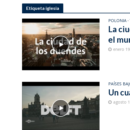
Etiqueta iglesia
POLONIA
•
La ci
el mu
enero 19
PAÍSES BA
Un cu
agosto 1