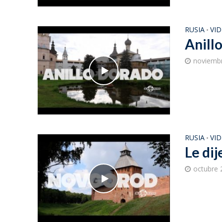
RUSIA
VI
•
Anill
noviembr
RUSIA
VI
•
Le dij
octubre 