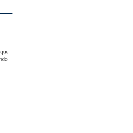
 que
ando