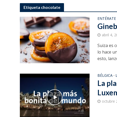
Etiqueta chocolate
ENTÉRATE
Gineb
abril 4, 
Suiza es 
lo hace u
esto, lanzó
BÉLGICA
•
La pla
Luxe
octubre 