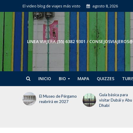
El video blog de viajes más visto
agosto 8, 2026
LINEA VIAJERA (55) 6382 9301 / CONSEJOSVIAJE
INICIO
BIO
MAPA
QUIZZES
TURI
 debes
Guía básica para
El Museo de Pérgamo
jar a
visitar Dubái y Abu
reabrirá en 2027
Dhabi