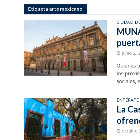
Etiqueta arte mexicano
CIUDAD D
MUNAL
puert
junio 2,
Quienes t
los próxi
sociales, el
ENTÉRATE
La Ca
ofren
octubre 