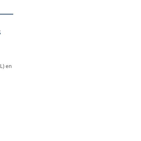
s
L) en