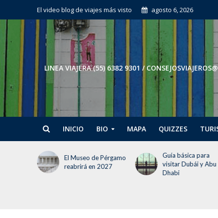
El video blog de viajes más visto
agosto 6, 2026
LINEA VIAJERA (55) 6382 9301 / CONSEJOSVIAJE
INICIO
BIO
MAPA
QUIZZES
TURI
 debes
Guía básica para
El Museo de Pérgamo
jar a
visitar Dubái y Abu
reabrirá en 2027
Dhabi