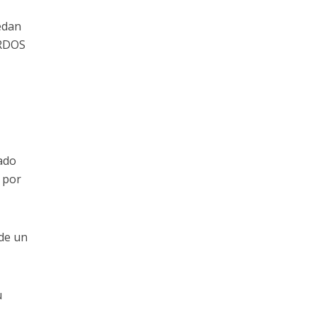
edan
ORDOS
cado
s por
 de un
u