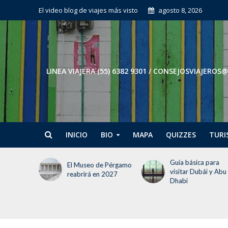
El video blog de viajes más visto
agosto 8, 2026
LINEA VIAJERA (55) 6382 9301 / CONSEJOSVIAJE
INICIO
BIO
MAPA
QUIZZES
TURI
Guía básica para
Tokio en 3 días: El
e Pérgamo
visitar Dubái y Abu
itinerario para no
 2027
Dhabi
perder la cabeza (ni
tiempo)