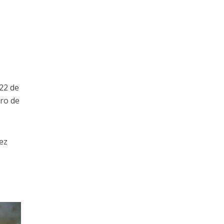
 22 de
tro de
ez