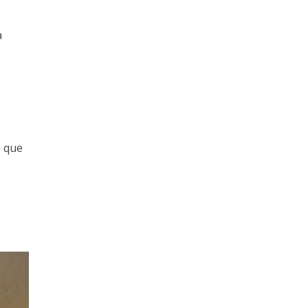
a
e que