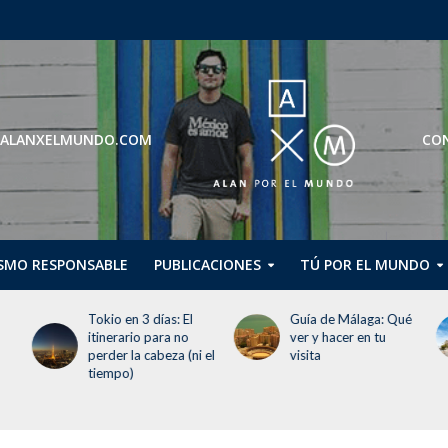
ROS@ALANXELMUNDO.COM
CON
SMO RESPONSABLE
PUBLICACIONES
TÚ POR EL MUNDO
Guía de Málaga: Qué
Guggenheim Abu
ver y hacer en tu
Dhabi abrirá en
 el
visita
diciembre de 2026