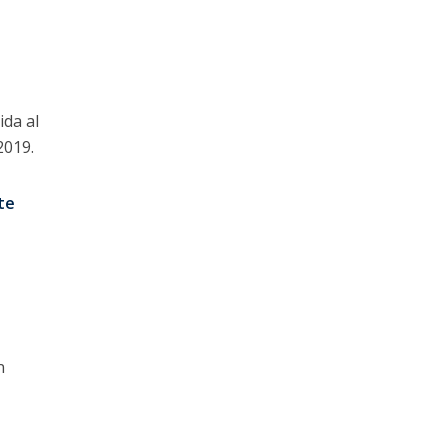
ida al
 2019.
te
n