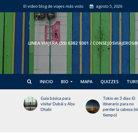
El video blog de viajes más visto
agosto 5, 2026
LINEA VIAJERA (55) 6382 9301 / CONSEJOSVIAJE
INICIO
BIO
MAPA
QUIZZES
TURI
 para
Tokio en 3 días: El
Guía de Málaga: Q
i y Abu
itinerario para no
ver y hacer en tu
perder la cabeza (ni el
visita
tiempo)