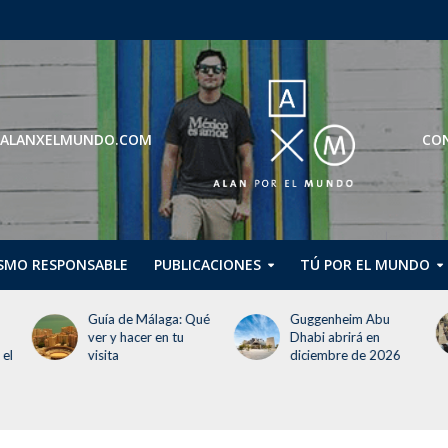
ROS@ALANXELMUNDO.COM
CON
SMO RESPONSABLE
PUBLICACIONES
TÚ POR EL MUNDO
ué
Guggenheim Abu
Guía básica para
Dhabi abrirá en
visitar Croacia
diciembre de 2026