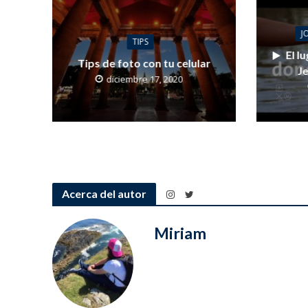
J
TIPS
El l
Tips de foto con tu celular
Je
diciembre 17, 2020
Acerca del autor
Miriam