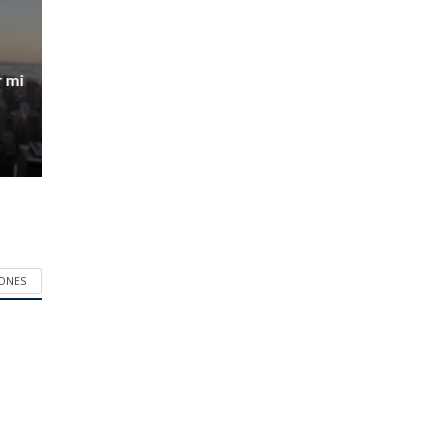
r mi
IONES