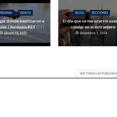
ORDANIA
VIDEOS
BLOG
SECCIONES
ugar donde bautizaron a
El día que se me ocurrió usa
sús | Jordania #13
celular en el extranjero
enero 13, 2017
diciembre 1, 2014
VER TODAS LAS PUBLICAC