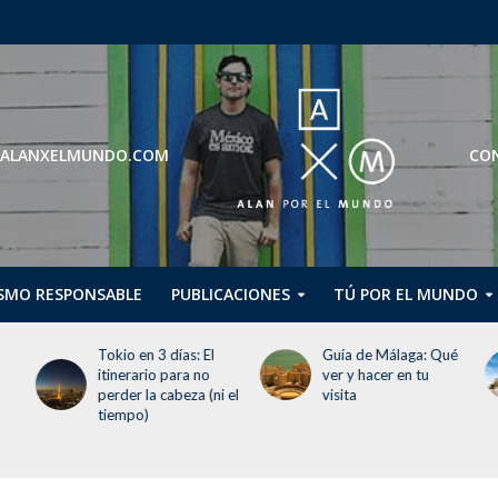
ROS@ALANXELMUNDO.COM
CON
SMO RESPONSABLE
PUBLICACIONES
TÚ POR EL MUNDO
Guía de Málaga: Qué
Guggenheim Abu
ver y hacer en tu
Dhabi abrirá en
 el
visita
diciembre de 2026