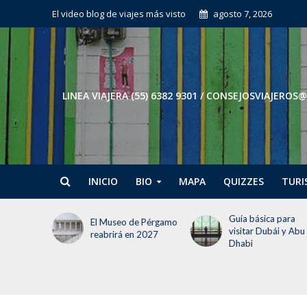
El video blog de viajes más visto
agosto 7, 2026
LINEA VIAJERA (55) 6382 9301 / CONSEJOSVIAJE
INICIO
BIO
MAPA
QUIZZES
TURI
Guía básica para
Tokio en 3 días: El
e Pérgamo
visitar Dubái y Abu
itinerario para no
 2027
Dhabi
perder la cabeza (ni
tiempo)