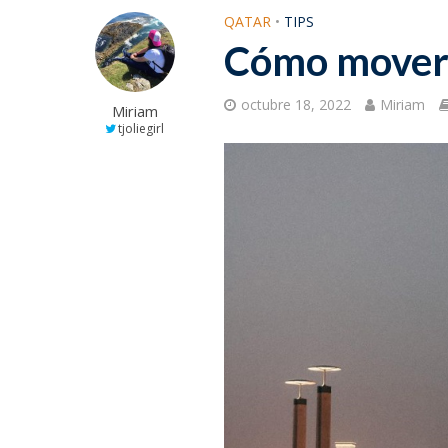
QATAR
•
TIPS
Cómo mover
octubre 18, 2022
Miriam
Miriam
tjoliegirl