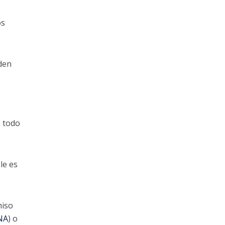
os
den
e todo
le es
miso
ANA
) o