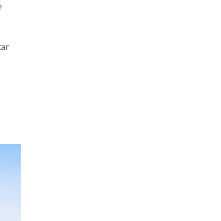
e
tar