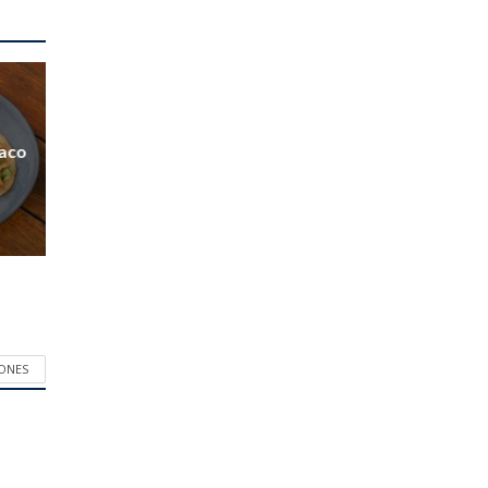
Taco
IONES