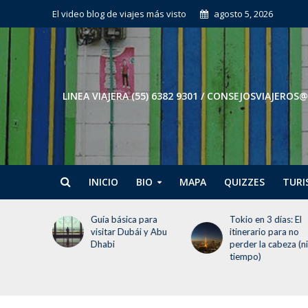
El video blog de viajes más visto
agosto 5, 2026
LINEA VIAJERA (55) 6382 9301 / CONSEJOSVIAJE
INICIO
BIO
MAPA
QUIZZES
TURI
uía básica para
Tokio en 3 días: El
Guía de
isitar Dubái y Abu
itinerario para no
ver y ha
Dhabi
perder la cabeza (ni el
visita
tiempo)