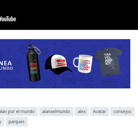
alan por el mundo
alanxelmundo
alex
Avatar
consejos
y
parques