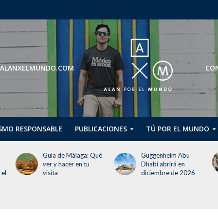
ROS@ALANXELMUNDO.COM
CON
SMO RESPONSABLE
PUBLICACIONES
TÚ POR EL MUNDO
 Málaga: Qué
Guggenheim Abu
Guía básica par
cer en tu
Dhabi abrirá en
visitar Croacia
diciembre de 2026