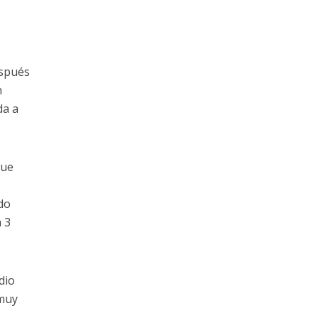
espués
n
da a
que
do
 3
dio
 muy