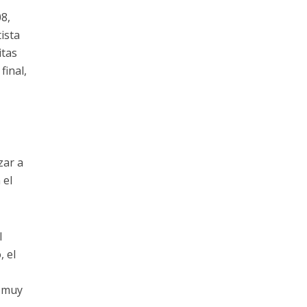
08,
ista
itas
final,
zar a
 el
l
, el
n muy