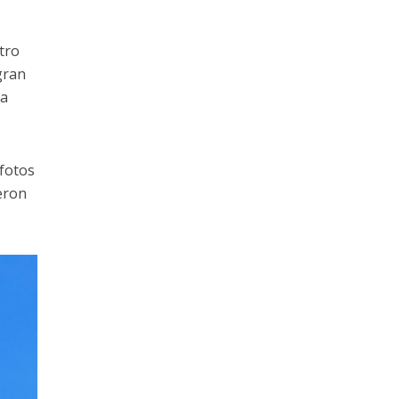
tro
 gran
ea
 fotos
ueron