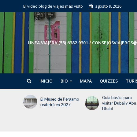
El video blog de viajes más visto
agosto 9, 2026
LINEA VIAJERA (55) 6382 9301 / CONSEJOSVIAJE
INICIO
BIO
MAPA
QUIZZES
TURI
Guía básica para
Tokio en 3 días: El
e Pérgamo
visitar Dubái y Abu
itinerario para no
 2027
Dhabi
perder la cabeza (ni
tiempo)