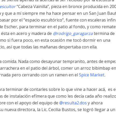
escultor
“Cabeza Vainilla”, pieza en bronce producida en 20
a y que a mí siempre me ha hace pensar en un San Juan Baut
ar por el “espacio escultórico”, fuente con escaleras infin
 Escher, para terminar en el patio al fondo, y como remate 
, ésta en acero y madera de
@rodrigo_garagarza
termina de
mo si fuera poco, en esta ocasión me tocó dormir en una
tio, así que todas las mañanas despertaba con ella.
la comida. Nada como desayunar tempranito, antes de empe
 arrachera en el patio del árbol, comer un arroz bibimbap en
ornada pero cerrando con un ramen en el
Spice Market
.
ra terminar de contarles sobre lo que vine a hacer acá, es e
s de instalación efímera que como les decía cada año realizo
mpre con el apoyo del equipo de
@resulta2.dos
y ahora
 nueva directora, la Lic. Cecilia Bustos, se logró llegar a u