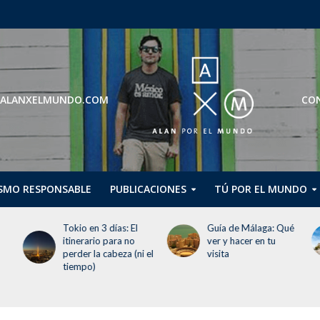
ROS@ALANXELMUNDO.COM
CON
SMO RESPONSABLE
PUBLICACIONES
TÚ POR EL MUNDO
Guía de Málaga: Qué
Guggenheim Abu
ver y hacer en tu
Dhabi abrirá en
 el
visita
diciembre de 2026