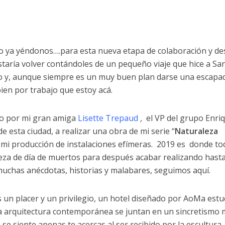
o ya yéndonos….para esta nueva etapa de colaboración y d
taría volver contándoles de un pequeño viaje que hice a Sa
o y, aunque siempre es un muy buen plan darse una escapa
bien por trabajo que estoy acá.
ado por mi gran amiga
Lisette Trepaud
,
el VP del grupo Enri
de esta ciudad, a realizar una obra de mi serie “
Naturaleza
 mi producción de instalaciones efímeras. 2019 es donde to
a de día de muertos para después acabar realizando hasta
muchas anécdotas, historias y malabares, seguimos aquí.
s un placer y un privilegio, un hotel diseñado por AoMa estu
 la arquitectura contemporánea se juntan en un sincretismo
e se siente apenas te acercas al ser recibido por la escultura