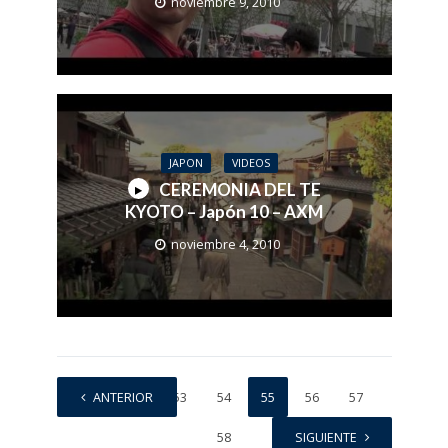
noviembre 9, 2010
JAPON
VIDEOS
CEREMONIA DEL TE
KYOTO – Japón 10 – AXM
noviembre 4, 2010
1
ANTERIOR
…
53
54
55
56
57
58
SIGUIENTE