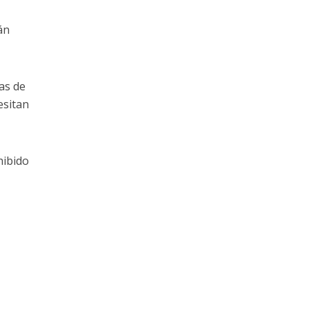
án
as de
esitan
hibido