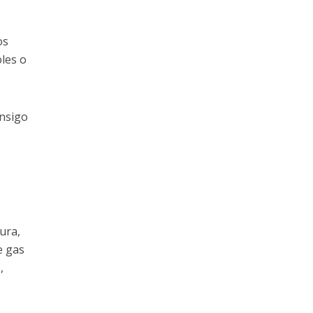
os
les o
onsigo
ura,
e gas
,