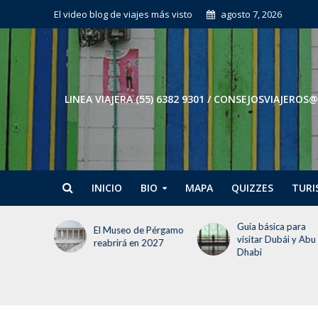
El video blog de viajes más visto
agosto 7, 2026
LINEA VIAJERA (55) 6382 9301 / CONSEJOSVIAJE
INICIO
BIO
MAPA
QUIZZES
TURI
Guía básica para
Tokio en 3 días: El
e Pérgamo
visitar Dubái y Abu
itinerario para no
 2027
Dhabi
perder la cabeza (ni
tiempo)