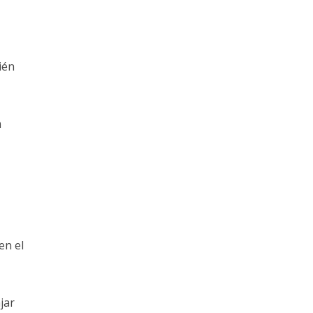
ién
n
en el
jar