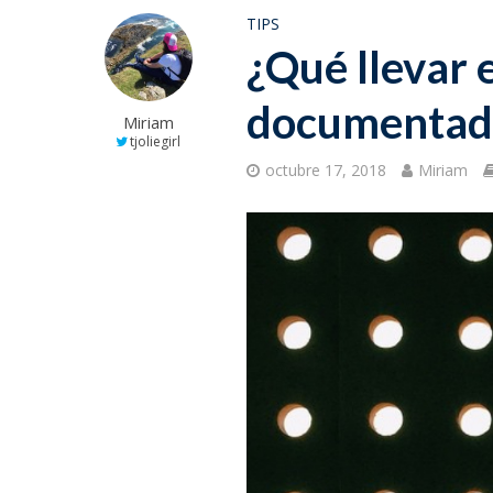
TIPS
¿Qué llevar 
documentad
Miriam
tjoliegirl
octubre 17, 2018
Miriam