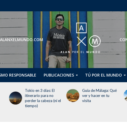
ROS@ALANXELMUNDO.COM
CON
SMO RESPONSABLE
PUBLICACIONES
TÚ POR EL MUNDO
Guía de Málaga: Qué
Guggenheim Abu
ver y hacer en tu
Dhabi abrirá en
 el
visita
diciembre de 2026